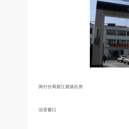
闵行分局碧江路派出所
治安窗口