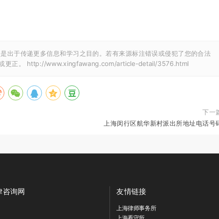
文是出于传递更多信息和学习之目的。若有来源标注错误或侵犯了您的合法
除或更正。
http://www.xingfawang.com/article-detail/3576.html
下一
上海闵行区航华新村派出所地址电话号
律咨询网
友情链接
上海律师事务所
上海看守所