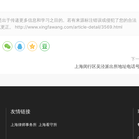
是出于传递更多信息和学习之目的。若有来源标注错误或侵犯了您的合法
或更正。
http://www.xingfawang.com/article-detail/3569.html
下
上海闵行区吴泾派出所地址电话
友情链接
上海律师事务所
上海看守所