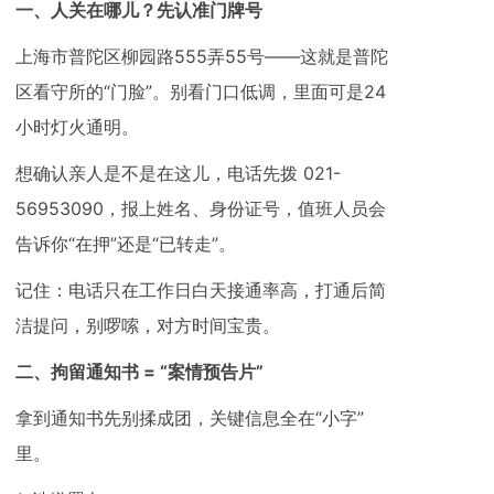
一、人关在哪儿？先认准门牌号
上海市普陀区柳园路555弄55号——这就是普陀
区看守所的“门脸”。别看门口低调，里面可是24
小时灯火通明。
想确认亲人是不是在这儿，电话先拨 021-
56953090，报上姓名、身份证号，值班人员会
告诉你“在押”还是“已转走”。
记住：电话只在工作日白天接通率高，打通后简
洁提问，别啰嗦，对方时间宝贵。
二、拘留通知书 = “案情预告片”
拿到通知书先别揉成团，关键信息全在“小字”
里。