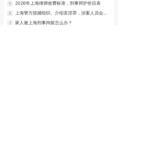
2026年上海律师收费标准，刑事辩护价目表
5
上海警方抓捕组织、介绍卖淫罪，涉案人员会怎
6
么判？
家人被上海刑事拘留怎么办？
7
家人被拘留在上海崇明看守所怎么办？
8
家人被拘留在上海黄浦看守所怎么办？
9
家人被拘留在上海徐汇看守所怎么办？
10
友情链接
上海律师事务所
上海看守所
联系我们